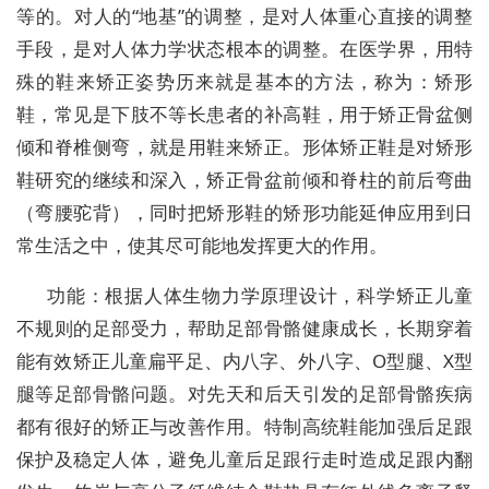
等的。对人的“地基”的调整，是对人体重心直接的调整
手段，是对人体力学状态根本的调整。在医学界，用特
殊的鞋来矫正姿势历来就是基本的方法，称为：矫形
鞋，常见是下肢不等长患者的补高鞋，用于矫正骨盆侧
倾和脊椎侧弯，就是用鞋来矫正。形体矫正鞋是对矫形
鞋研究的继续和深入，矫正骨盆前倾和脊柱的前后弯曲
（弯腰驼背），同时把矫形鞋的矫形功能延伸应用到日
常生活之中，使其尽可能地发挥更大的作用。
功能：根据人体生物力学原理设计，科学矫正儿童
不规则的足部受力，帮助足部骨骼健康成长，长期穿着
能有效矫正儿童扁平足、内八字、外八字、O型腿、X型
腿等足部骨骼问题。对先天和后天引发的足部骨骼疾病
都有很好的矫正与改善作用。特制高统鞋能加强后足跟
保护及稳定人体，避免儿童后足跟行走时造成足跟内翻