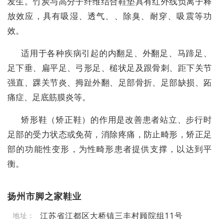
发生。竹炭与高分子纤维结合鞋垫具有红外线负离子释
放效应，具有吸湿、透气、、除臭、耐穿、吸震等功
效。
适用于各种疾病引起的内翻足、外翻足、马蹄足、
足下垂、扁平足、弓形足、槌状足及跟骨刺、距下关节
强直、踝关节炎、拇趾外翻、足部骨折、足部缺损、跖
痛症、足底筋膜炎等。
矫形鞋（矫正鞋）的作用是改善患者站立、步行时
足部的受力状态或免荷，消除疼痛，防止畸形，矫正足
部的功能性变形，为性畸形患者提供支撑，以达到平
衡。
扬州市脚之家鞋业
江苏省江都区大桥镇三丰村顾院组11号
地址：