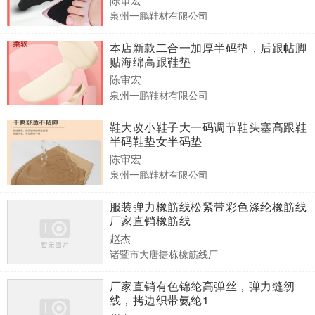
泉州一鹏鞋材有限公司
本店新款二合一加厚半码垫，后跟帖脚
贴海绵高跟鞋垫
陈审宏
泉州一鹏鞋材有限公司
鞋大改小鞋子大一码调节鞋头塞高跟鞋
半码鞋垫女半码垫
陈审宏
泉州一鹏鞋材有限公司
服装弹力橡筋线松紧带彩色涤纶橡筋线
厂家直销橡筋线
赵杰
诸暨市大唐捷栋橡筋线厂
厂家直销有色锦纶高弹丝，弹力缝纫
线，拷边织带氨纶1