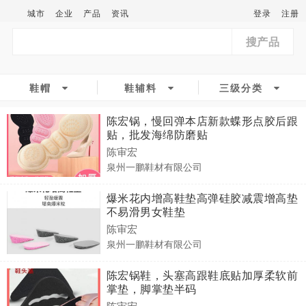
城市
企业
产品
资讯
登录
注册
搜产品
鞋帽
鞋辅料
三级分类
陈宏锅，慢回弹本店新款蝶形点胶后跟
贴，批发海绵防磨贴
陈审宏
泉州一鹏鞋材有限公司
爆米花内增高鞋垫高弹硅胶减震增高垫
不易滑男女鞋垫
陈审宏
泉州一鹏鞋材有限公司
陈宏锅鞋，头塞高跟鞋底贴加厚柔软前
掌垫，脚掌垫半码
陈审宏