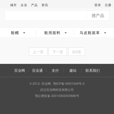
城市
企业
产品
资讯
登录
注册
搜产品
鞋帽
鞋用面料
马皮鞋面革
上一页
下一页
共0页
百业网
百业通
支付
建站
联系我们
© 2013 -百业网- 鄂ICP备16001549号-3
武汉百业网科技有限公司
鄂公网安备 42010302000686号