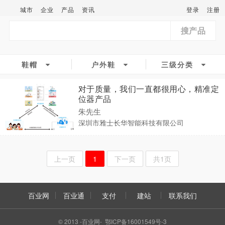
城市
企业
产品
资讯
登录
注册
搜产品
鞋帽
户外鞋
三级分类
对于质量，我们一直都很用心，精准定
位器产品
朱先生
深圳市雅士长华智能科技有限公司
上一页
1
下一页
共1页
百业网
百业通
支付
建站
联系我们
© 2013 -百业网- 鄂ICP备16001549号-3