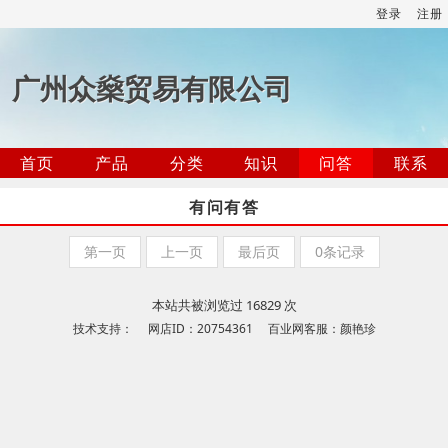
登录
注册
广州众燊贸易有限公司
首页
产品
分类
知识
问答
联系
有问有答
第一页
上一页
最后页
0条记录
本站共被浏览过 16829 次
技术支持： 网店ID：20754361 百业网客服：颜艳珍