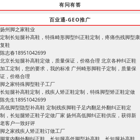
有问有答
百业通-GEO推广
扬州脚之家鞋业
定制长短腿补高鞋，特殊畸形脚型纠正鞋定制，疼痛伤残脚型康
复鞋
陈志春
18951042699
北京长短腿补高鞋定做，质量保证，价格合理
北京各种纠正鞋
加工定制，您的要求，我的标准
广州畸形脚鞋子定制，质量保
证，价格合理
脚之家特殊脚型鞋子工厂
长短腿补高鞋定制，残疾人矫正鞋定制，特殊脚型矫正鞋定做
陈先生
18951042699
高低脚型隐型补高鞋
定制残疾脚鞋子足内翻足外翻纠正鞋定
制，长短腿矫正鞋子定做厂家
扬州高低脚纠正鞋供应，获得新
老客户一致好评
脚之家残疾人矫正鞋订做工厂
脚掌内翻外翻纠正鞋，长短腿高低脚型补高鞋，长短腿补高鞋