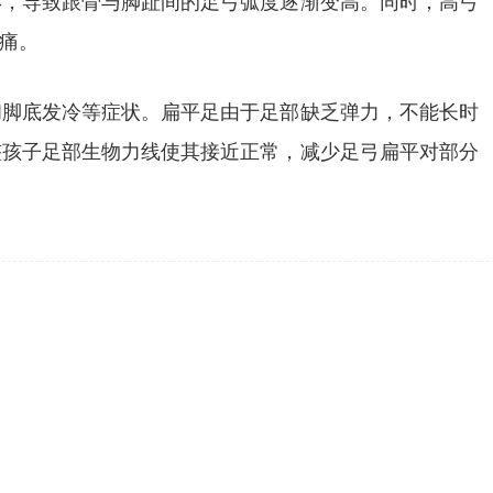
形，导致跟骨与脚趾间的足弓弧度逐渐变高。同时，高弓
痛。
和脚底发冷等症状。扁平足由于足部缺乏弹力，不能长时
整孩子足部生物力线使其接近正常，减少足弓扁平对部分