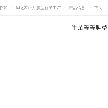
帽汇
>
脚之家特殊脚型鞋子工厂
>
产品信息
>
正文
半足等等脚型