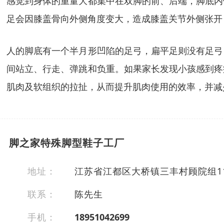
感觉到身体的重量大都集中在双脚的前、后端，脚底内
足会因膝盖骨向外侧角度变大，造成膝盖关节外侧张开
人的脚底有一个半月形凹陷的足弓，扁平足则没有足弓
间站立、行走、弹跳和负重。如果家长发现小孩感到疼
肌肉及软组织的拉扯，从而提升肌肉使用的效率，并减
脚之家特殊脚型鞋子工厂
地址：
江苏省江都区大桥镇三丰村顾院组1
联系：
陈先生
手机：
18951042699