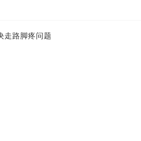
决走路脚疼问题