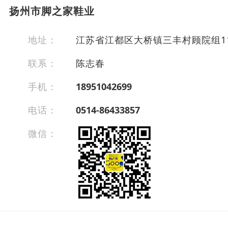
扬州市脚之家鞋业
地址：
江苏省江都区大桥镇三丰村顾院组1
联系：
陈志春
手机：
18951042699
电话：
0514-86433857
微信：