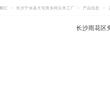
帽汇
>
长沙宁乡县大屯营乡同云木工厂
>
产品信息
>
长沙雨花区