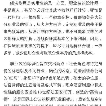
经济耐用是实用性的又一方面。职业装的设计师一
半是商人，甚至他必须对其成本核算斤斤计较，哪怕是
一粒扭扣．一根缎带．一个徽章企标．价廉物美是大部
分职业装的特点，从客户方来讲，定制职业装的费用是
事先预算的；从设计制作方来说，也不可能象过季的时
装那样大幅打折，必须保证其基本的下限利润。因此，
在保证质量要求的前提下，应尽可能地价格合理，一衣
多穿，减少使用企业与服装企业本身的负担和成本。
职业装的标识性旨在突出两点：社会角色与特定身
份的标志以及不同行业．岗位的区别。前者如证券公司
的“红马“，象征和平的绿色邮递员装，硕士的学位服．
法官律师的法庭着装及各式军装，现今酒店制服中标志
性强的服饰应首推18世纪法国安托万．创造的“高筒白
帽“，这是国际上公认的厨师职业服标志；后者如航空制