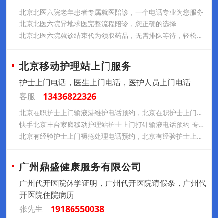
北京北医六院老年患者专属就医陪诊，一个电话专业为您服务
北京北医六院异地求医完整流程陪诊，您正确的选择
北京北医六院就诊结束代为领取药品，无需排队等待，轻松就诊
北京移动护理站上门服务
护士上门电话，医生上门电话，医护人员上门电话
13436822326
客服
北京在职护士上门输液港维护电话预约，北京在职护士上门更换鼻饲管胃管电话预约，北京在职护士上门更换尿管电话预约
快手北京丰台家庭移动护理站护士上门打针输液电话预约 专业服务 收费合理
北京有经验护士上门褥疮处理电话预约，北京有经验护士上门气切患者护理电话预约，北京有经验护士上门吸痰排痰护理电话预约
广州鼎盛健康服务有限公司
广州代开医院休学证明，广州代开医院请假条，广州代
开医院住院病历
19186550038
张先生